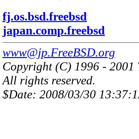
fj.os.bsd.freebsd
japan.comp.freebsd
www@jp.FreeBSD.org
Copyright (C) 1996 - 2001
All rights reserved.
$Date: 2008/03/30 13:37:1